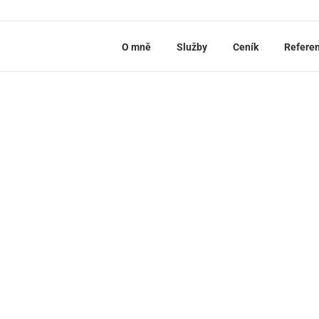
O mně
Služby
Ceník
Refere