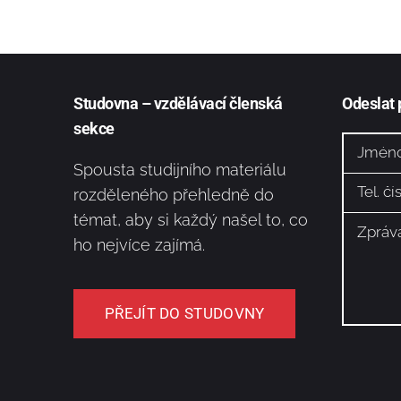
Studovna – vzdělávací členská
Odeslat
sekce
Spousta studijního materiálu
rozděleného přehledně do
témat, aby si každý našel to, co
ho nejvíce zajímá.
PŘEJÍT DO STUDOVNY