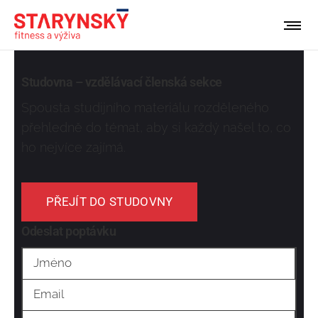
Studovna – vzdělávací členská sekce
Spousta studijního materiálu rozděleného
přehledně do témat, aby si každý našel to, co
ho nejvíce zajímá.
PŘEJÍT DO STUDOVNY
Odeslat poptávku