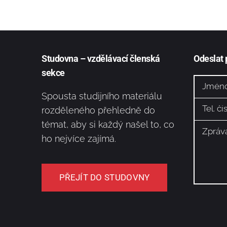
Studovna – vzdělávací členská
Odeslat
sekce
Spousta studijního materiálu
rozděleného přehledně do
témat, aby si každý našel to, co
ho nejvíce zajímá.
PŘEJÍT DO STUDOVNY