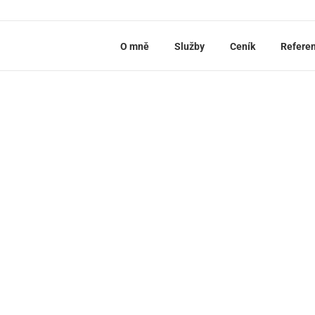
O mně
Služby
Ceník
Refere