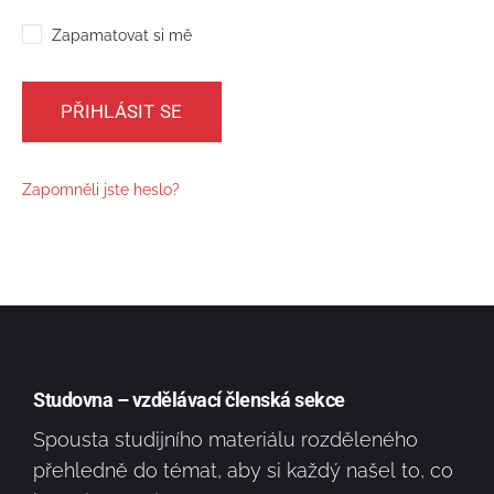
Zapamatovat si mě
Zapomněli jste heslo?
Studovna – vzdělávací členská sekce
Spousta studijního materiálu rozděleného
přehledně do témat, aby si každý našel to, co