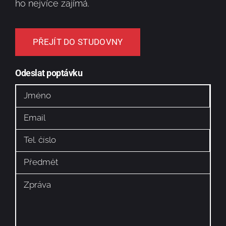
ho nejvíce zajímá.
PŘEJÍT DO STUDOVNY
Odeslat poptávku