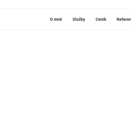
O mně
Služby
Ceník
Refere