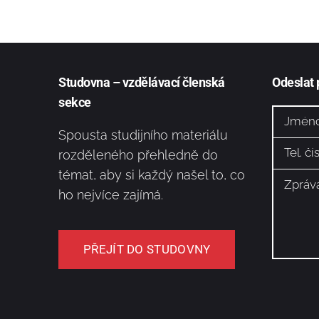
Studovna – vzdělávací členská
Odeslat
sekce
Spousta studijního materiálu
rozděleného přehledně do
témat, aby si každý našel to, co
ho nejvíce zajímá.
PŘEJÍT DO STUDOVNY