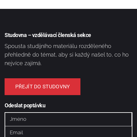
Studovna – vzdělávací členská sekce
Spousta studijního materiálu rozděleného
přehledně do témat, aby si každý našel to, co ho
nejvíce zajímá.
PŘEJÍT DO STUDOVNY
Odeslat poptávku