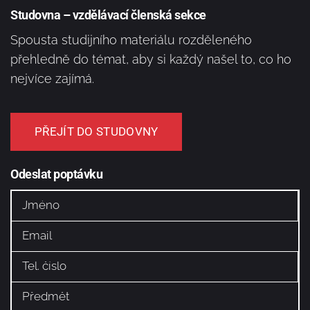
Studovna – vzdělávací členská sekce
Spousta studijního materiálu rozděleného
přehledně do témat, aby si každý našel to, co ho
nejvíce zajímá.
PŘEJÍT DO STUDOVNY
Odeslat poptávku