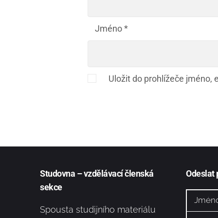
Jméno
*
Uložit do prohlížeče jméno,
Studovna – vzdělávací členská
Odeslat
sekce
Spousta studijního materiálu