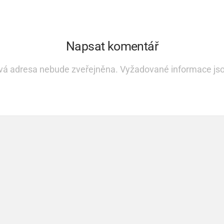
Napsat komentář
vá adresa nebude zveřejněna.
Vyžadované informace js