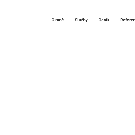
O mně
Služby
Ceník
Refere