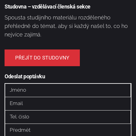
Studovna – vzdělávací členská sekce
Spousta studijního materiálu rozděleného
přehledně do témat, aby si každý našel to, co ho
nejvíce zajímá.
PŘEJÍT DO STUDOVNY
Odeslat poptávku