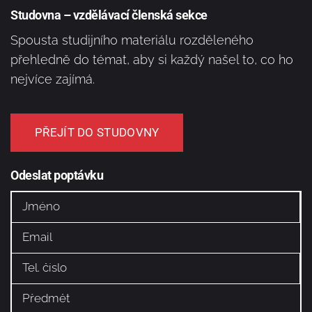
Studovna – vzdělávací členská sekce
Spousta studijního materiálu rozděleného
přehledně do témat, aby si každý našel to, co ho
nejvíce zajímá.
PŘEJÍT DO STUDOVNY
Odeslat poptávku