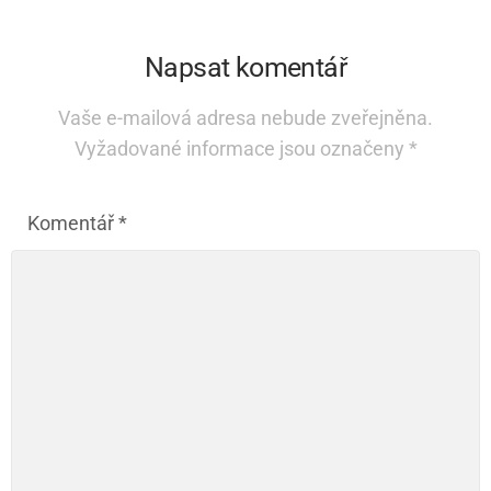
Napsat komentář
Vaše e-mailová adresa nebude zveřejněna.
Vyžadované informace jsou označeny
*
Komentář
*