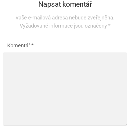
Napsat komentář
Vaše e-mailová adresa nebude zveřejněna.
Vyžadované informace jsou označeny
*
Komentář
*