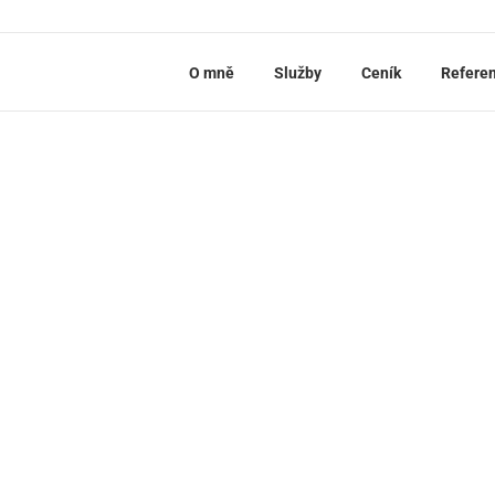
O mně
Služby
Ceník
Refere