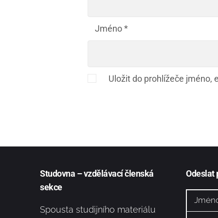
Jméno
*
Uložit do prohlížeče jméno,
Studovna – vzdělávací členská
Odeslat
sekce
Spousta studijního materiálu