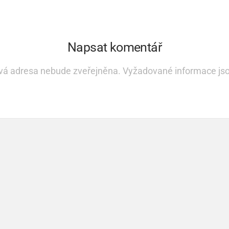
Napsat komentář
vá adresa nebude zveřejněna.
Vyžadované informace js