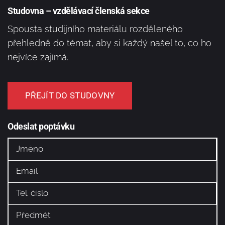
Studovna – vzdělávací členská sekce
Spousta studijního materiálu rozděleného
přehledně do témat, aby si každý našel to, co ho
nejvíce zajímá.
PŘEJÍT DO STUDOVNY
Odeslat poptávku