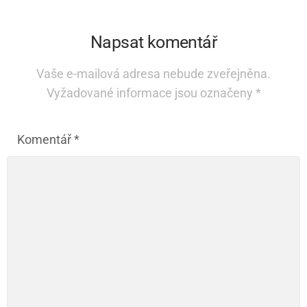
Napsat komentář
Vaše e-mailová adresa nebude zveřejněna.
Vyžadované informace jsou označeny
*
Komentář
*