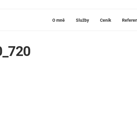
O mně
Služby
Ceník
Refere
0_720