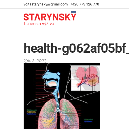
vojtastarynsky@gmail.com
|
+420 773 126 770
health-g062af05bf
8. 2. 2023