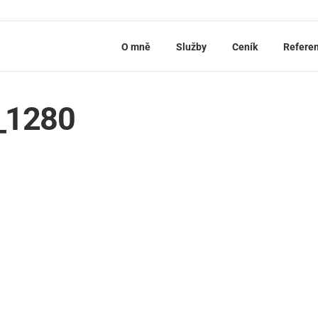
O mně
Služby
Ceník
Refere
_1280