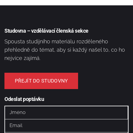
Studovna – vzdělávací členská sekce
Spousta studijního materiálu rozděleného
přehledně do témat, aby si každý našel to, co ho
nejvíce zajímá.
PŘEJÍT DO STUDOVNY
Odeslat poptávku