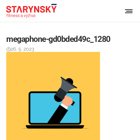
megaphone-gd0bded49c_1280
26. 5. 2023