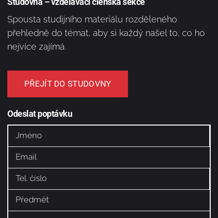
Studovna – vzdělávací členská sekce
Spousta studijního materiálu rozděleného
přehledně do témat, aby si každý našel to, co ho
nejvíce zajímá.
PŘEJÍT DO STUDOVNY
Odeslat poptávku