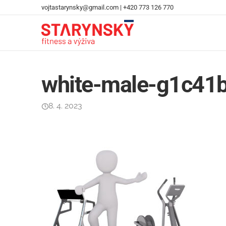
vojtastarynsky@gmail.com
|
+420 773 126 770
white-male-g1c41
8. 4. 2023