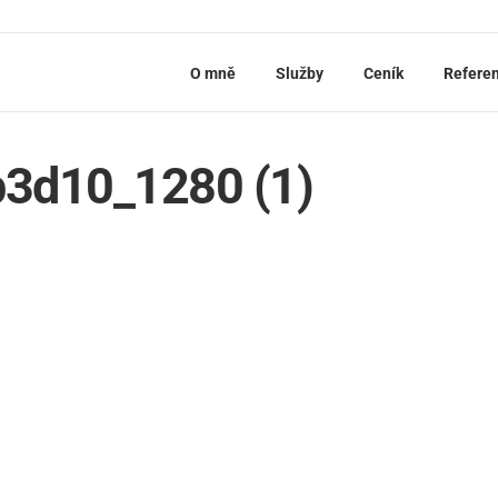
O mně
Služby
Ceník
Refere
b3d10_1280 (1)