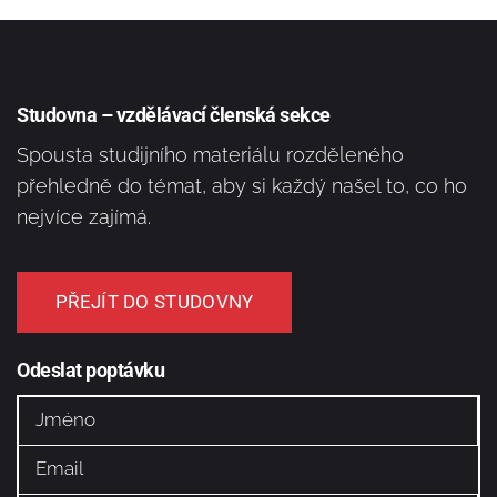
Studovna – vzdělávací členská sekce
Spousta studijního materiálu rozděleného
přehledně do témat, aby si každý našel to, co ho
nejvíce zajímá.
PŘEJÍT DO STUDOVNY
Odeslat poptávku