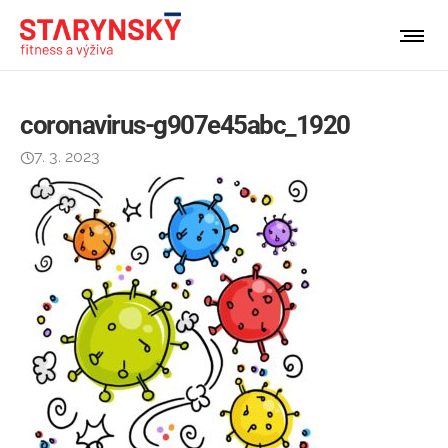
coronavirus-g907e45abc_1920
7. 3. 2023