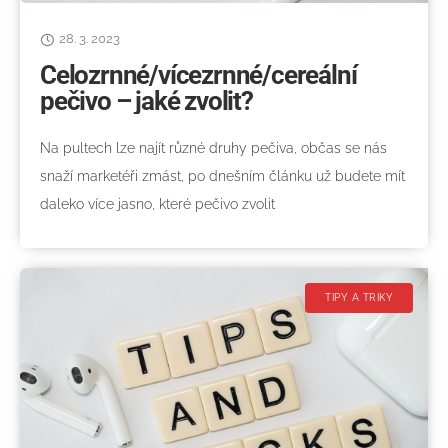
28. 3. 2023
Celozrnné/vícezrnné/cereální
pečivo – jaké zvolit?
Na pultech lze najít různé druhy pečiva, občas se nás
snaží marketéři zmást, po dnešním článku už budete mít
daleko více jasno, které pečivo zvolit
TIPY A TRIKY