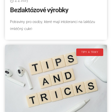
4. 4. 2023
Bezlaktózové výrobky
Potraviny pro osoby, které mají intoleranci na laktózu
(mléčný cukr)
TIPY A TRIKY