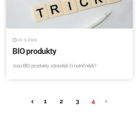
21. 3. 2023
BIO produkty
Jsou BIO produkty zdravější či nutričnější?
1
2
3
4
DALŠÍ
ZPĚT